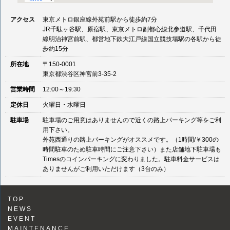
アクセス
東京メトロ銀座線外苑前駅から徒歩約7分
JR千駄ヶ谷駅、原宿駅、東京メトロ副都心線北参道駅、千代田
線明治神宮前駅、都営地下鉄大江戸線国立競技場駅の各駅から徒
歩約15分
所在地
〒150-0001
東京都渋谷区神宮前3-35-2
営業時間
12:00～19:30
定休日
火曜日・水曜日
駐車場
駐車場のご用意はありませんので近くの路上パーキング等をご利
用下さい。
外苑西通りの路上パーキングがオススメです。（1時間/￥300の
時間駐車のため駐車時間にご注意下さい）また店舗地下駐車場も
Timesのコインパーキングに変わりました。駐車料金サービスは
ありませんがご利用いただけます（3台のみ）
TOP
NEWS
EVENT
MAINTENANCE