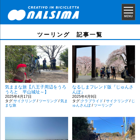
MENU
ツーリング 記事一覧
気ままな旅【八王子周辺をうろ
なるしまフレンド版『じゅんさ
うろと 平山城址～】
んぽ』
2025年4月17日
2025年4月9日
タグ:
サイクリング
/
ツーリング
/
気ま
タグ:
クラブライド
/
サイクリング
/
じ
まな旅
ゅんさんぽ
/
ツーリング