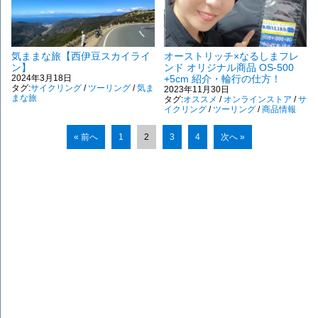
気ままな旅【西伊豆スカイライ
オーストリッチ×なるしまフレ
ン】
ンド オリジナル商品 OS-500
2024年3月18日
+5cm 紹介・輪行の仕方！
タグ:
サイクリング
/
ツーリング
/
気ま
2023年11月30日
まな旅
タグ:
オススメ
/
オンラインストア
/
サ
イクリング
/
ツーリング
/
商品情報
« 前へ
1
2
3
4
次へ »