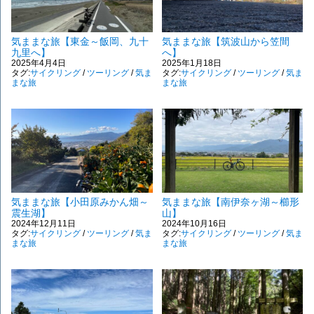
気ままな旅【東金～飯岡、九十
気ままな旅【筑波山から笠間
九里へ】
へ】
2025年4月4日
2025年1月18日
タグ:
サイクリング
/
ツーリング
/
気ま
タグ:
サイクリング
/
ツーリング
/
気ま
まな旅
まな旅
気ままな旅【小田原みかん畑～
気ままな旅【南伊奈ヶ湖～櫛形
震生湖】
山】
2024年12月11日
2024年10月16日
タグ:
サイクリング
/
ツーリング
/
気ま
タグ:
サイクリング
/
ツーリング
/
気ま
まな旅
まな旅