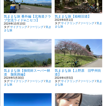
気ままな旅 番外編【北海道クラ
気ままな旅【箱根旧道】
ブ交流ライドinニセコ】
2024年8月1日
タグ:
サイクリング
/
ツーリング
/
気ま
2024年10月10日
まな旅
タグ:
サイクリング
/
ツーリング
/
気ま
まな旅
気ままな旅【御荷鉾スーパー林
気ままな旅【上野原 旧甲州街
道 舗装路編】
道】
2024年5月30日
2024年4月5日
タグ:
サイクリング
/
ツーリング
/
気ま
タグ:
サイクリング
/
ツーリング
/
気ま
まな旅
まな旅