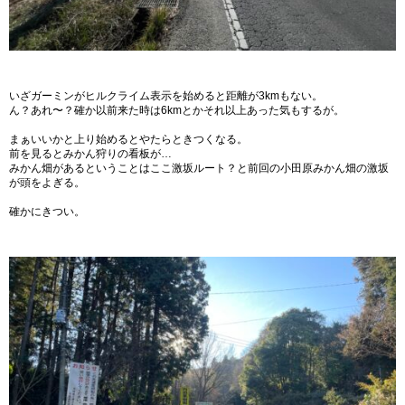
いざガーミンがヒルクライム表示を始めると距離が3kmもない。
ん？あれ〜？確か以前来た時は6kmとかそれ以上あった気もするが。
まぁいいかと上り始めるとやたらときつくなる。
前を見るとみかん狩りの看板が…
みかん畑があるということはここ激坂ルート？と前回の小田原みかん畑の激坂
が頭をよぎる。
確かにきつい。