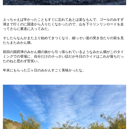
上っちゃえば辛かったこともすぐに忘れてあとは楽なもんで、ゴールのみすず
湖まで行くのに国道から入りたくなかったので、山を下りリンリンロードを走
ってさらに裏道に入ってみた。
そしたらなんかまた上り始めてきつくなり、細っそい道の突き当たりの前を見
たらまたみかん畑。
前回の国府津のみかん畑の旅から引っ張られているようなみかん畑がこのタイ
ミングでの登場に、自分だけの小っさい話だが今日のライドはこれが落ちだっ
たのねと思わず苦笑い。
年末にもらった三ヶ日のみかんすごく美味かったな。