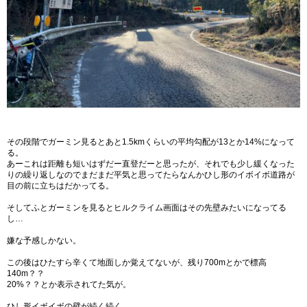
その段階でガーミン見るとあと1.5kmくらいの平均勾配が13とか14%になって
る。
あーこれは距離も短いはずだー直登だーと思ったが、それでも少し緩くなった
りの繰り返しなのでまだまだ平気と思ってたらなんかひし形のイボイボ道路が
目の前に立ちはだかってる。
そしてふとガーミンを見るとヒルクライム画面はその先壁みたいになってる
し…
嫌な予感しかない。
この後はひたすら辛くて地面しか覚えてないが、残り700mとかで標高
140m？？
20%？？とか表示されてた気が。
ひし形イボイボの壁が続く続く。