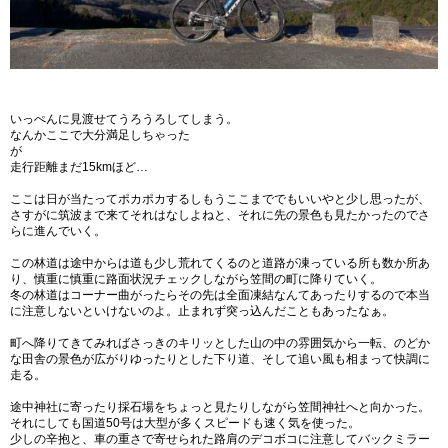
いっぺんに見渡せてうろうろしてしまう。
なんかここで大分満足しちゃった
が
走行距離まだ15kmほど…
ここは日が当たってポカポカするしもうここまででもいいやと少し思ったが、
さすがに筑波まで来てそれはなしよねと、それに先の景色も見たかったのでさ
らに進んでいく。
この林道は途中からは道も少し荒れてくるのと道路が凍っている所も数か所あ
り、慎重に慎重に路面状況チェックしながら笠間の町に降りていく。
冬の林道はコーナー曲がったらその先は全面凍結なんてあったりするので本当
に注意しないといけないのよ。止まれず突っ込んだこともあったなぁ。
町へ降りてきてみればさっきのキリッとした山の中の雰囲気から一転、のどか
な田舎の景色が広がりゆったりとした下り道、そして追い風も相まって快調に
走る。
途中神社に寄ったり採石場をちょっと見たりしながら笠間神社へと向かった。
それにしても国道50号は大型が多くスピードも速く気を使った。
少しの辛抱と、車の重さで寄せられた路肩のデコボコに注意してバックミラー