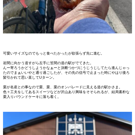
可愛いサイズなのでもっと食べたかったが欲張らず先に進む。
岩間に向かう道すがら左手に笠間の道の駅がでてきた。
んー寄ろうかどうしようかなぁーと決断つかづにうじうじしてたら進んじゃっ
たのでまぁいいやと通り過ごしたが、その先の信号で止まった時にやはり後ろ
髪引かれて思い直してUターン。
栗が名産との事なので栗、栗、栗のオンパレードに見える道の駅かさま。
色々工夫をしてあるスイーツなどが沢山あり興味をそそられるが、結局素朴な
栗入りパウンドケーキに落ち着く。