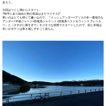
走ろう。
今回はつくし湖からスタート。
7時半に走り始めた時の気温はまだマイナス2°
寒いのはとても弱くて嫌いなので、『メッシュアンダー+アソスの冬一番強力な
アンダー+半袖ジャージ+防風系ジャケット+防風系ベスト＆ウィンドブレーカ
ー』と（さすがに着すぎで）モコモコな状態でスタートしたので、顔と末端は
辛いがボディは寒さ感じずすごく楽ちん。