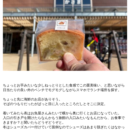
ちょっとお芋みたいな少しねっとりとした食感でこの栗美味い、と思いながら
日当たりの良い外のベンチでモグモグしながらスマホでランチ場所を探す。
ちょっと先に海鮮のお店がありそう。
そばのつもりだったがぱっと目に入ったところだしとそこに決定。
着いてみたら表はお魚屋さんみたいで横から奥に行くとお店になっていた。
入口の引き戸を開けたらなんかもう旅館の入口みたいなもんだから、お食事で
きますか？と聞いたらどうぞどうぞと。
冬はシューズカバー付けていて面倒なのでシューズはあまり脱ぎたくはなかっ