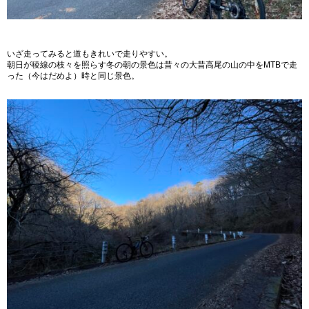
いざ走ってみると道もきれいで走りやすい。
朝日が稜線の枝々を照らす冬の朝の景色は昔々の大昔高尾の山の中をMTBで走
った（今はだめよ）時と同じ景色。