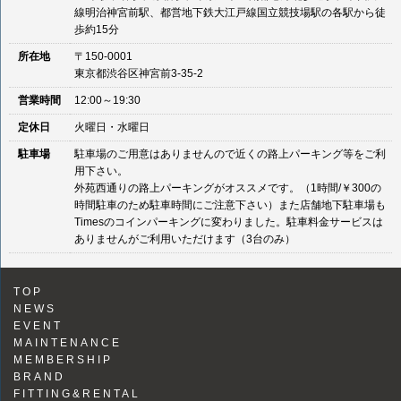
線明治神宮前駅、都営地下鉄大江戸線国立競技場駅の各駅から徒
歩約15分
所在地
〒150-0001
東京都渋谷区神宮前3-35-2
営業時間
12:00～19:30
定休日
火曜日・水曜日
駐車場
駐車場のご用意はありませんので近くの路上パーキング等をご利
用下さい。
外苑西通りの路上パーキングがオススメです。（1時間/￥300の
時間駐車のため駐車時間にご注意下さい）また店舗地下駐車場も
Timesのコインパーキングに変わりました。駐車料金サービスは
ありませんがご利用いただけます（3台のみ）
TOP
NEWS
EVENT
MAINTENANCE
MEMBERSHIP
BRAND
FITTING&RENTAL