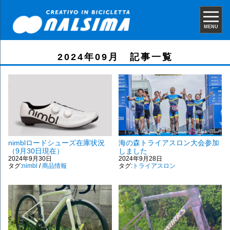
MENU
2024年09月 記事一覧
nimblロードシューズ在庫状況
海の森トライアスロン大会参加
（9月30日現在）
しました
2024年9月30日
2024年9月28日
タグ:
nimbl
/
商品情報
タグ:
トライアスロン