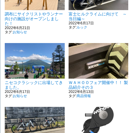
調布にサイクリストやランナー
富士ヒルクライムに向けて ～
向けの施設がオープンしまし
当日編～
た！
2022年6月17日
タグ:
ルック
2022年6月21日
タグ:
お知らせ
ニセコクラシックに出場してき
ＷＡＨＯＯフェア開催中！！ 製
ました。
品紹介その３
2022年6月17日
2022年6月13日
タグ:
お知らせ
タグ:
商品情報