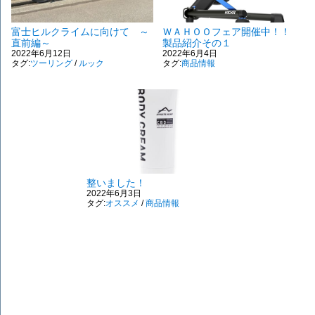
富士ヒルクライムに向けて ～
ＷＡＨＯＯフェア開催中！！
直前編～
製品紹介その１
2022年6月12日
2022年6月4日
タグ:
ツーリング
/
ルック
タグ:
商品情報
整いました！
2022年6月3日
タグ:
オススメ
/
商品情報