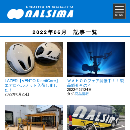
MENU
2022年06月 記事一覧
LAZER【VENTO KinetiCore】
ＷＡＨＯＯフェア開催中！！製
エアロヘルメット入荷しまし
品紹介その４
た！
2022年6月24日
タグ:
商品情報
2022年6月25日