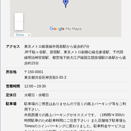
アクセス
東京メトロ銀座線外苑前駅から徒歩約7分
JR千駄ヶ谷駅、原宿駅、東京メトロ副都心線北参道駅、千代田
線明治神宮前駅、都営地下鉄大江戸線国立競技場駅の各駅から徒
歩約15分
所在地
〒150-0001
東京都渋谷区神宮前3-35-2
営業時間
12:00～19:30
定休日
火曜日・水曜日
駐車場
駐車場のご用意はありませんので近くの路上パーキング等をご利
用下さい。
外苑西通りの路上パーキングがオススメです。（1時間/￥300の
時間駐車のため駐車時間にご注意下さい）また店舗地下駐車場も
Timesのコインパーキングに変わりました。駐車料金サービスは