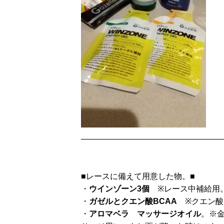
——————————————————
■レースに備えて用意した物。■
・
ウインゾーン3個
※レース中補給用。
・
ガゼルとクエン酸BCAA
※クエン酸
・
アロマベラ マッサージオイル
。※