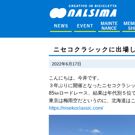
ニセコクラシックに出場
2022年6月17日
こんにちは。今井です。
３年ぶりに開催となったニセコクラシ
85㎞ロードレース、結果は年代別５位
東京は梅雨空だというのに、北海道は
https://nisekoclassic.com/