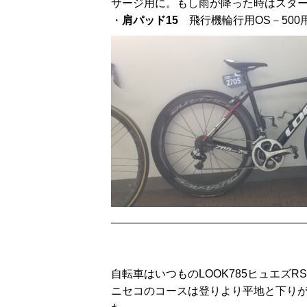
サージ用に。もし雨が降った時はスタ
・
肩パッド15
飛行機輪行用OS－500
——————————————————
自転車はいつものLOOK785ヒュエズRS
ニセコのコースは登りより平地と下り