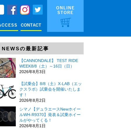
NEWSの最新記事
【CANNONDALE】 TEST RIDE
WEEK8/8（土）～16日（日）
2026年8月3日
【試乗会】8/8（土）X-LAB（エッ
クスラボ）試乗会を開催いたしま
す！
2026年8月2日
シマノ【デュラエースNewホイー
ルWH-R9370】発表＆試乗ホイー
ルがやってくる！
2026年8月1日