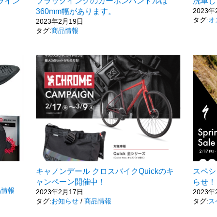
ライン
ブラックインクのカーボンハンドルは
洗車し
2023年
360mm幅があります。
タグ:
オ
2023年2月19日
タグ:
商品情報
キャノンデール クロスバイクQuickのキ
スペシャ
ャンペーン開催中！
らせ！
品情報
2023年2月17日
2023年
タグ:
お知らせ
/
商品情報
タグ:
ス