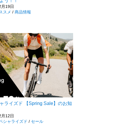
よう！！
2月19日
ススメ
/
商品情報
ライズド 【Spring Sale】のお知
2月12日
ペシャライズド
/
セール