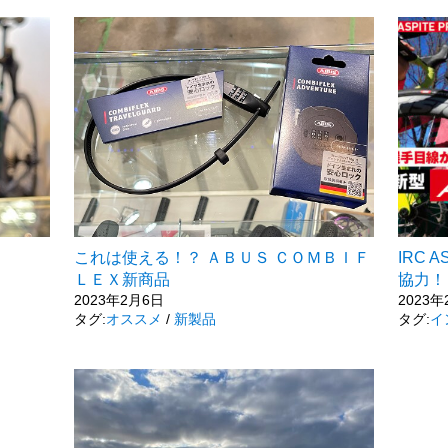
これは使える！？ ＡＢＵＳ ＣＯＭＢＩＦ
IRC 
ＬＥＸ新商品
協力！
2023年2月6日
2023年
タグ:
オススメ
/
新製品
タグ:
イ