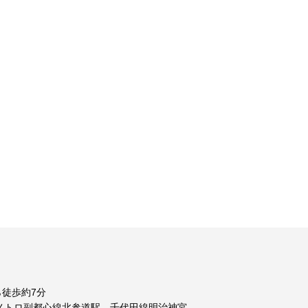
徒歩約7分
メトロ副都心線北参道駅、千代田線明治神宮