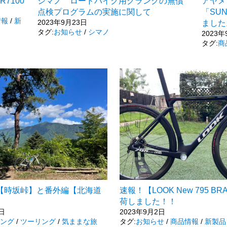
R7100
シマノ ロードバイク用クランクの無償
アヤメ
点検プログラムの実施に関して
「SUN
情報
/
新
2023年9月23日
ました
タグ:
お知らせ
/
シマノ
2023年
タグ:
商
【時坂峠】と番外編【北海道
速報！【LOOK New 795 BR
荷しました！！
4日
2023年9月2日
ング
/
ツーリング
/
気ままな旅
タグ:
お知らせ
/
商品情報
/
新製品