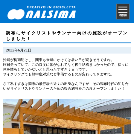
MENU
調布にサイクリストやランナー向けの施設がオープン
しました！
2022年6月21日
沖縄が梅雨明けし、関東も来週にかけては暑い日が続きそうですね。
昨日走っていて、この湿度に体がなれてなく後半結構きつかったので、徐々に
体を慣らしていかないとと思ったすずきＪｕｎです。
サイクリングでも熱中症対策など準備するものが変わってきますね。
さて私すずきは調布の飛行場の近くの出身なんですが、その調布時代の知り合
いがサイクリストやランナーのための複合施設をこの度オープンしました！