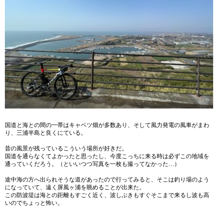
国道と海との間の一帯はキャベツ畑が多数あり、そして風力発電の風車がまわ
り、三浦半島と良くにている。
昔の風景が残っているこういう場所が好きだ。
国道を通らなくてよかったと思ったし、今度こっちに来る時は必ずこの地域を
通っていくだろう。（といいつつ写真を一枚も撮ってなかった…）
途中海の方へ出られそうな道があったので行ってみると、そこは釣り場のよう
になっていて、遠く屏風ヶ浦を眺めることが出来た。
この防波堤は海との距離もすごく近く、波しぶきもすぐそこまで来るし波も高
いのでちょっと怖い。