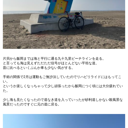
片貝から飯岡までは海と平行に通る九十九里ビーチラインを走る。
と言っても海は見えずただただ信号がほとんどない平坦な道。
昔に比べるといくぶんか車も少ない気がする。
手術の関係で2月は運動もご無沙汰していたのでリハビリライドにはもってこ
い。
というか楽しくなっちゃって少し頑張ったから飯岡につく頃には大分疲れてい
た。
少し海も見たくなったので道なき道を入っていったが砂利道しかない殺風景な
風景だったのですぐに元の道に戻る。