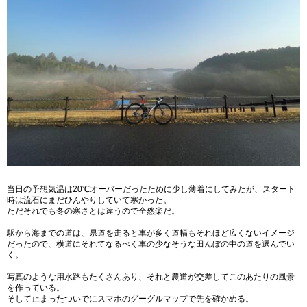
当日の予想気温は20℃オーバーだったために少し薄着にしてみたが、スタート
時は流石にまだひんやりしていて寒かった。
ただそれでも冬の寒さとは違うので全然楽だ。
駅から海までの道は、県道を走ると車が多く道幅もそれほど広くないイメージ
だったので、横道にそれてなるべく車の少なそうな田んぼの中の道を選んでい
く。
写真のような用水路もたくさんあり、それと農道が交差してこのあたりの風景
を作っている。
そして止まったついでにスマホのグーグルマップで先を確かめる。