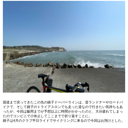
国道まで戻ってきたこの先の銚子ドーバーラインは、昔ランドナーやロードバ
イクで、そして銚子のトライアスロンでも走った道なので行きたい気持ちもあ
ったが、今回は飯岡までが予想以上に時間がかかったのと、大分疲れてしまっ
たのでコンビニで小休止してここまでで折り返すことに。
銚子は4月のクラブ平日ライドでサイクリングに来るので今回はお預けとした。