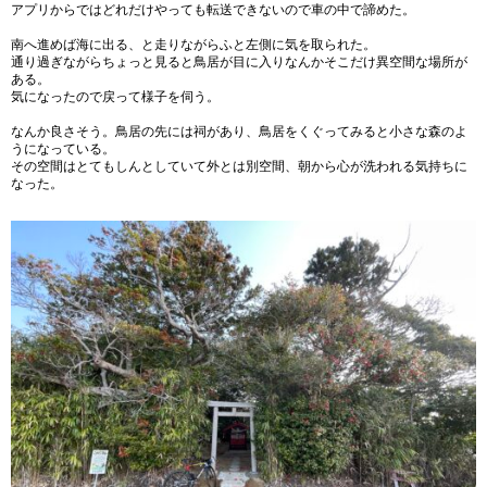
アプリからではどれだけやっても転送できないので車の中で諦めた。
南へ進めば海に出る、と走りながらふと左側に気を取られた。
通り過ぎながらちょっと見ると鳥居が目に入りなんかそこだけ異空間な場所が
ある。
気になったので戻って様子を伺う。
なんか良さそう。鳥居の先には祠があり、鳥居をくぐってみると小さな森のよ
うになっている。
その空間はとてもしんとしていて外とは別空間、朝から心が洗われる気持ちに
なった。