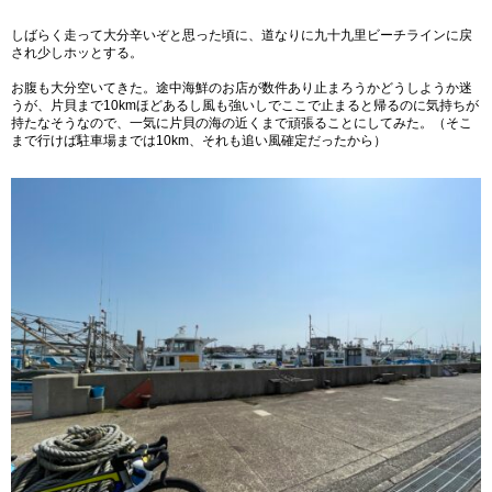
しばらく走って大分辛いぞと思った頃に、道なりに九十九里ビーチラインに戻
され少しホッとする。
お腹も大分空いてきた。途中海鮮のお店が数件あり止まろうかどうしようか迷
うが、片貝まで10kmほどあるし風も強いしでここで止まると帰るのに気持ちが
持たなそうなので、一気に片貝の海の近くまで頑張ることにしてみた。（そこ
まで行けば駐車場までは10km、それも追い風確定だったから）