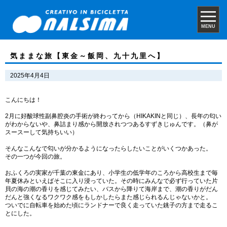
MENU
気ままな旅【東金～飯岡、九十九里へ】
2025年4月4日
こんにちは！
2月に好酸球性副鼻腔炎の手術が終わってから（HIKAKINと同じ）、長年の匂い
がわからないや、鼻詰まり感から開放されつつあるすずきじゅんです。（鼻が
スースーして気持ちいい）
そんなこんなで匂いが分かるようになったらしたいことがいくつかあった。
その一つが今回の旅。
おふくろの実家が千葉の東金にあり、小学生の低学年のころから高校生まで毎
年夏休みといえばそこに入り浸っていた。その時にみんなで必ず行っていた片
貝の海の潮の香りを感じてみたい、バスから降りて海岸まで、潮の香りがだん
だんと強くなるワクワク感をもしかしたらまた感じられるんじゃないかと。
ついでに自転車を始めた頃にランドナーで良く走っていた銚子の方まで走るこ
とにした。