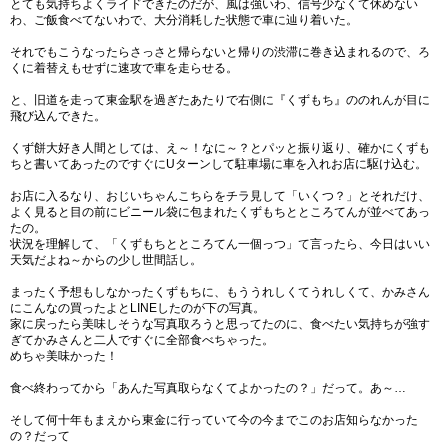
とても気持ちよくライドできたのだが、風は強いわ、信号少なくて休めない
わ、ご飯食べてないわで、大分消耗した状態で車に辿り着いた。
それでもこうなったらさっさと帰らないと帰りの渋滞に巻き込まれるので、ろ
くに着替えもせずに速攻で車を走らせる。
と、旧道を走って東金駅を過ぎたあたりで右側に『くずもち』ののれんが目に
飛び込んできた。
くず餅大好き人間としては、え～！なに～？とパッと振り返り、確かにくずも
ちと書いてあったのですぐにUターンして駐車場に車を入れお店に駆け込む。
お店に入るなり、おじいちゃんこちらをチラ見して「いくつ？」とそれだけ、
よく見ると目の前にビニール袋に包まれたくずもちとところてんが並べてあっ
たの。
状況を理解して、「くずもちとところてん一個っつ」て言ったら、今日はいい
天気だよね～からの少し世間話し。
まったく予想もしなかったくずもちに、もううれしくてうれしくて、かみさん
にこんなの買ったよとLINEしたのが下の写真。
家に戻ったら美味しそうな写真取ろうと思ってたのに、食べたい気持ちが強す
ぎてかみさんと二人ですぐに全部食べちゃった。
めちゃ美味かった！
食べ終わってから「あんた写真取らなくてよかったの？」だって。あ～…
そして何十年もまえから東金に行っていて今の今までこのお店知らなかった
の？だって