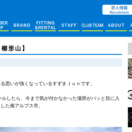
ENGLISH
～櫛形山】
れる思いが強くなっているすずきＪｕｎです。
ロールしたら、今まで気が付かなかった場所がパッと目に入
ました南アルプス市。