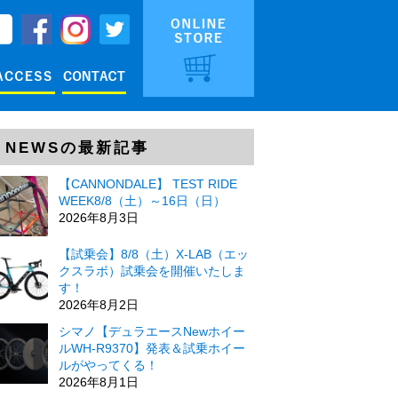
NEWSの最新記事
【CANNONDALE】 TEST RIDE
WEEK8/8（土）～16日（日）
2026年8月3日
【試乗会】8/8（土）X-LAB（エッ
クスラボ）試乗会を開催いたしま
す！
2026年8月2日
シマノ【デュラエースNewホイー
ルWH-R9370】発表＆試乗ホイー
ルがやってくる！
2026年8月1日