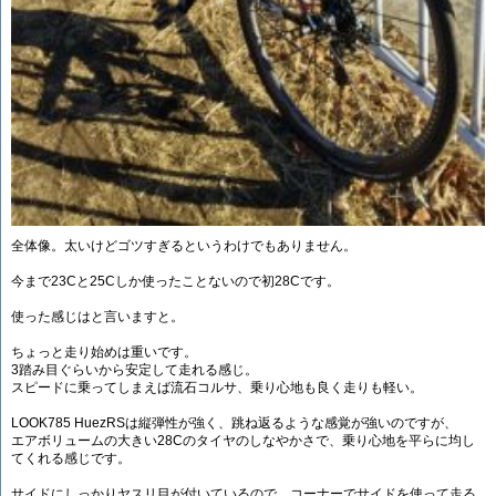
全体像。太いけどゴツすぎるというわけでもありません。
今まで23Cと25Cしか使ったことないので初28Cです。
使った感じはと言いますと。
ちょっと走り始めは重いです。
3踏み目ぐらいから安定して走れる感じ。
スピードに乗ってしまえば流石コルサ、乗り心地も良く走りも軽い。
LOOK785 HuezRSは縦弾性が強く、跳ね返るような感覚が強いのですが、
エアボリュームの大きい28Cのタイヤのしなやかさで、乗り心地を平らに均し
てくれる感じです。
サイドにしっかりヤスリ目が付いているので、コーナーでサイドを使って走る