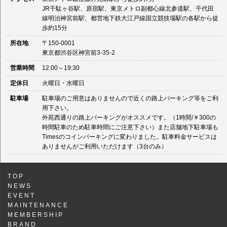
JR千駄ヶ谷駅、原宿駅、東京メトロ副都心線北参道駅、千代田
線明治神宮前駅、都営地下鉄大江戸線国立競技場駅の各駅から徒
歩約15分
所在地
〒150-0001
東京都渋谷区神宮前3-35-2
営業時間
12:00～19:30
定休日
火曜日・水曜日
駐車場
駐車場のご用意はありませんので近くの路上パーキング等をご利
用下さい。
外苑西通りの路上パーキングがオススメです。（1時間/￥300の
時間駐車のため駐車時間にご注意下さい）また店舗地下駐車場も
Timesのコインパーキングに変わりました。駐車料金サービスは
ありませんがご利用いただけます（3台のみ）
TOP
NEWS
EVENT
MAINTENANCE
MEMBERSHIP
BRAND