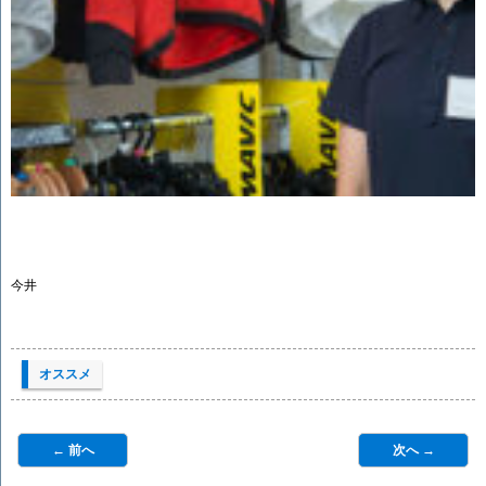
今井
オススメ
← 前へ
次へ →