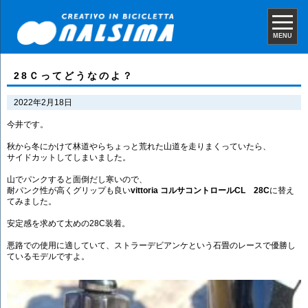
MENU
28Ｃってどうなのよ？
2022年2月18日
今井です。
秋から冬にかけて林道やらちょっと荒れた山道を走りまくっていたら、
サイドカットしてしまいました。
山でパンクすると面倒だし寒いので、
耐パンク性が高くグリップも良い
vittoria コルサコントロールCL 28C
に替え
てみました。
安定感を求めて太めの28C装着。
悪路での使用に適していて、ストラーデビアンケという石畳のレースで優勝し
ているモデルですよ。