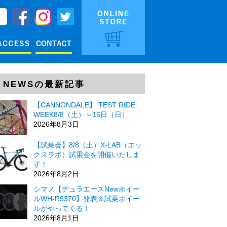
NEWSの最新記事
【CANNONDALE】 TEST RIDE
WEEK8/8（土）～16日（日）
2026年8月3日
【試乗会】8/8（土）X-LAB（エッ
クスラボ）試乗会を開催いたしま
す！
2026年8月2日
シマノ【デュラエースNewホイー
ルWH-R9370】発表＆試乗ホイー
ルがやってくる！
2026年8月1日