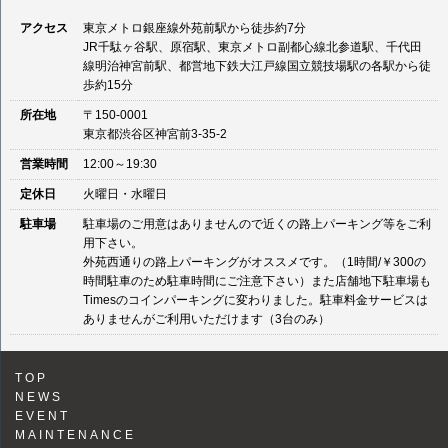
アクセス
東京メトロ銀座線外苑前駅から徒歩約7分
JR千駄ヶ谷駅、原宿駅、東京メトロ副都心線北参道駅、千代田
線明治神宮前駅、都営地下鉄大江戸線国立競技場駅の各駅から徒
歩約15分
所在地
〒150-0001
東京都渋谷区神宮前3-35-2
営業時間
12:00～19:30
定休日
火曜日・水曜日
駐車場
駐車場のご用意はありませんので近くの路上パーキング等をご利
用下さい。
外苑西通りの路上パーキングがオススメです。（1時間/￥300の
時間駐車のため駐車時間にご注意下さい）また店舗地下駐車場も
Timesのコインパーキングに変わりました。駐車料金サービスは
ありませんがご利用いただけます（3台のみ）
TOP
NEWS
EVENT
MAINTENANCE