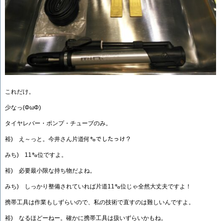
これだけ。
少なっ(ΦωΦ)
タイヤレバー・ポンプ・チューブのみ。
裕) え～っと。今井さん片道何㌔でしたっけ？
みち) 11㌔位ですよ。
裕) 必要最小限な持ち物だよね。
みち) しっかり整備されていれば片道11㌔位じゃ全然大丈夫ですよ！
携帯工具は作業もしずらいので、私の技術で直すのは難しいんですよ。
裕) なるほどーねー。確かに携帯工具は扱いずらいかもね。