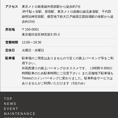
アクセス
東京メトロ銀座線外苑前駅から徒歩約7分
JR千駄ヶ谷駅、原宿駅、東京メトロ副都心線北参道駅、千代田
線明治神宮前駅、都営地下鉄大江戸線国立競技場駅の各駅から徒
歩約15分
所在地
〒150-0001
東京都渋谷区神宮前3-35-2
営業時間
12:00～19:30
定休日
火曜日・水曜日
駐車場
駐車場のご用意はありませんので近くの路上パーキング等をご利
用下さい。
外苑西通りの路上パーキングがオススメです。（1時間/￥300の
時間駐車のため駐車時間にご注意下さい）また店舗地下駐車場も
Timesのコインパーキングに変わりました。駐車料金サービスは
ありませんがご利用いただけます（3台のみ）
TOP
NEWS
EVENT
MAINTENANCE