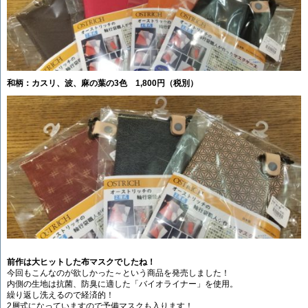
和柄：カスリ、波、麻の葉の3色 1,800円（税別）
前作は大ヒットした布マスクでしたね！
今回もこんなのが欲しかった～という商品を発売しました！
内側の生地は抗菌、防臭に適した「バイオライナー」を使用。
繰り返し洗えるので経済的！
2層式になっていますので予備マスクも入ります！