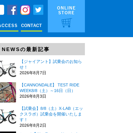
NEWSの最新記事
【ジャイアント】試乗会のお知ら
せ！
2026年8月7日
【CANNONDALE】 TEST RIDE
WEEK8/8（土）～16日（日）
2026年8月3日
【試乗会】8/8（土）X-LAB（エッ
クスラボ）試乗会を開催いたしま
す！
2026年8月2日