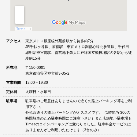
アクセス
東京メトロ銀座線外苑前駅から徒歩約7分
JR千駄ヶ谷駅、原宿駅、東京メトロ副都心線北参道駅、千代田
線明治神宮前駅、都営地下鉄大江戸線国立競技場駅の各駅から徒
歩約15分
所在地
〒150-0001
東京都渋谷区神宮前3-35-2
営業時間
12:00～19:30
定休日
火曜日・水曜日
駐車場
駐車場のご用意はありませんので近くの路上パーキング等をご利
用下さい。
外苑西通りの路上パーキングがオススメです。（1時間/￥300の
時間駐車のため駐車時間にご注意下さい）また店舗地下駐車場も
Timesのコインパーキングに変わりました。駐車料金サービスは
ありませんがご利用いただけます（3台のみ）