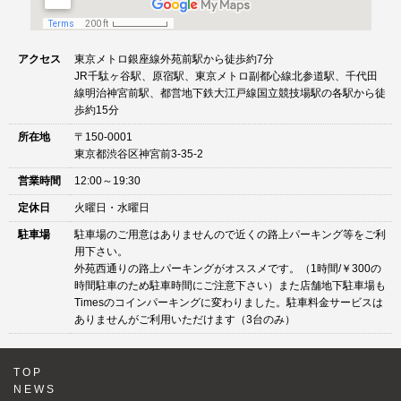
アクセス
東京メトロ銀座線外苑前駅から徒歩約7分
JR千駄ヶ谷駅、原宿駅、東京メトロ副都心線北参道駅、千代田
線明治神宮前駅、都営地下鉄大江戸線国立競技場駅の各駅から徒
歩約15分
所在地
〒150-0001
東京都渋谷区神宮前3-35-2
営業時間
12:00～19:30
定休日
火曜日・水曜日
駐車場
駐車場のご用意はありませんので近くの路上パーキング等をご利
用下さい。
外苑西通りの路上パーキングがオススメです。（1時間/￥300の
時間駐車のため駐車時間にご注意下さい）また店舗地下駐車場も
Timesのコインパーキングに変わりました。駐車料金サービスは
ありませんがご利用いただけます（3台のみ）
TOP
NEWS