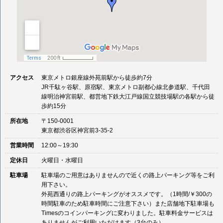
アクセス
東京メトロ銀座線外苑前駅から徒歩約7分
JR千駄ヶ谷駅、原宿駅、東京メトロ副都心線北参道駅、千代田
線明治神宮前駅、都営地下鉄大江戸線国立競技場駅の各駅から徒
歩約15分
所在地
〒150-0001
東京都渋谷区神宮前3-35-2
営業時間
12:00～19:30
定休日
火曜日・水曜日
駐車場
駐車場のご用意はありませんので近くの路上パーキング等をご利
用下さい。
外苑西通りの路上パーキングがオススメです。（1時間/￥300の
時間駐車のため駐車時間にご注意下さい）また店舗地下駐車場も
Timesのコインパーキングに変わりました。駐車料金サービスは
ありませんがご利用いただけます（3台のみ）