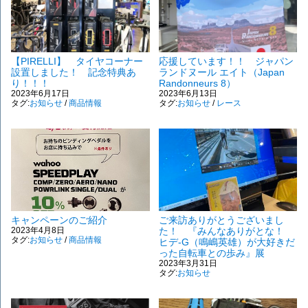
【PIRELLI】 タイヤコーナー
応援しています！！ ジャパン
設置しました！ 記念特典あ
ランドヌール エイト（Japan
り！！！
Randonneurs 8）
2023年6月17日
2023年6月13日
タグ:
お知らせ
/
商品情報
タグ:
お知らせ
/
レース
キャンペーンのご紹介
ご来訪ありがとうございまし
2023年4月8日
た！ 『みんなありがとな！
タグ:
お知らせ
/
商品情報
ヒデ-G（鳴嶋英雄）が大好きだ
った自転車との歩み』展
2023年3月31日
タグ:
お知らせ