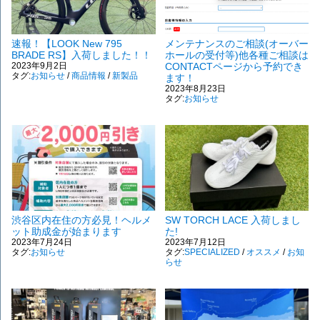
速報！【LOOK New 795
メンテナンスのご相談(オーバー
BRADE RS】入荷しました！！
ホールの受付等)他各種ご相談は
2023年9月2日
CONTACTページから予約でき
タグ:
お知らせ
/
商品情報
/
新製品
ます！
2023年8月23日
タグ:
お知らせ
渋谷区内在住の方必見！ヘルメ
SW TORCH LACE 入荷しまし
ット助成金が始まります
た!
2023年7月24日
2023年7月12日
タグ:
お知らせ
タグ:
SPECIALIZED
/
オススメ
/
お知
らせ