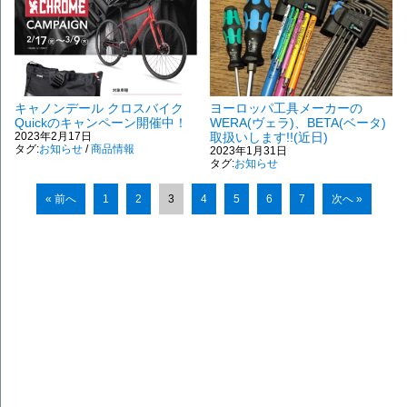
キャノンデール クロスバイク
ヨーロッパ工具メーカーの
Quickのキャンペーン開催中！
WERA(ヴェラ)、BETA(ベータ)
2023年2月17日
取扱いします!!(近日)
タグ:
お知らせ
/
商品情報
2023年1月31日
タグ:
お知らせ
« 前へ
1
2
3
4
5
6
7
次へ »