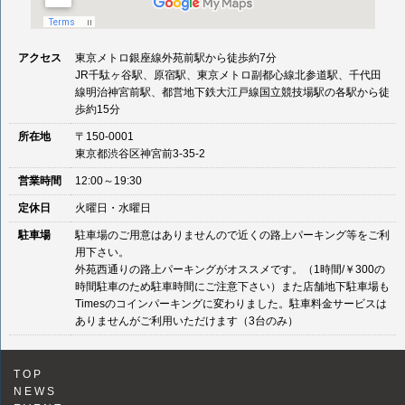
アクセス
東京メトロ銀座線外苑前駅から徒歩約7分
JR千駄ヶ谷駅、原宿駅、東京メトロ副都心線北参道駅、千代田
線明治神宮前駅、都営地下鉄大江戸線国立競技場駅の各駅から徒
歩約15分
所在地
〒150-0001
東京都渋谷区神宮前3-35-2
営業時間
12:00～19:30
定休日
火曜日・水曜日
駐車場
駐車場のご用意はありませんので近くの路上パーキング等をご利
用下さい。
外苑西通りの路上パーキングがオススメです。（1時間/￥300の
時間駐車のため駐車時間にご注意下さい）また店舗地下駐車場も
Timesのコインパーキングに変わりました。駐車料金サービスは
ありませんがご利用いただけます（3台のみ）
TOP
NEWS