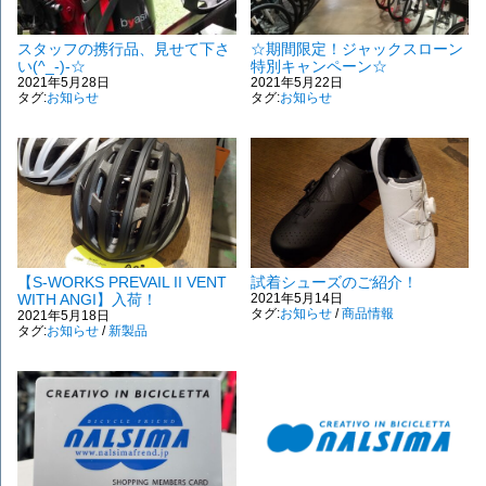
スタッフの携行品、見せて下さ
☆期間限定！ジャックスローン
い(^_-)-☆
特別キャンペーン☆
2021年5月28日
2021年5月22日
タグ:
お知らせ
タグ:
お知らせ
【S-WORKS PREVAIL II VENT
試着シューズのご紹介！
WITH ANGI】入荷！
2021年5月14日
タグ:
お知らせ
/
商品情報
2021年5月18日
タグ:
お知らせ
/
新製品