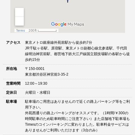
アクセス
東京メトロ銀座線外苑前駅から徒歩約7分
JR千駄ヶ谷駅、原宿駅、東京メトロ副都心線北参道駅、千代田
線明治神宮前駅、都営地下鉄大江戸線国立競技場駅の各駅から徒
歩約15分
所在地
〒150-0001
東京都渋谷区神宮前3-35-2
営業時間
12:00～19:30
定休日
火曜日・水曜日
駐車場
駐車場のご用意はありませんので近くの路上パーキング等をご利
用下さい。
外苑西通りの路上パーキングがオススメです。（1時間/￥300の
時間駐車のため駐車時間にご注意下さい）また店舗地下駐車場も
Timesのコインパーキングに変わりました。駐車料金サービスは
ありませんがご利用いただけます（3台のみ）