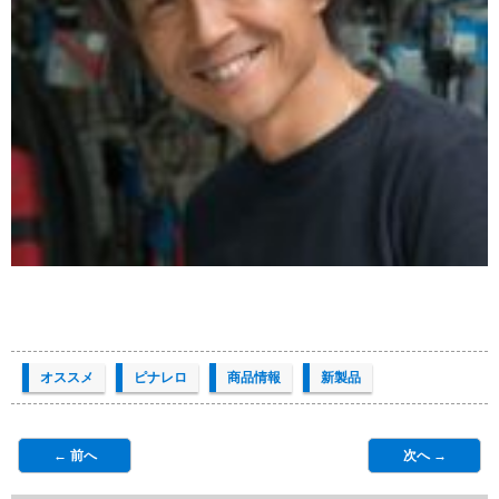
オススメ
ピナレロ
商品情報
新製品
← 前へ
次へ →