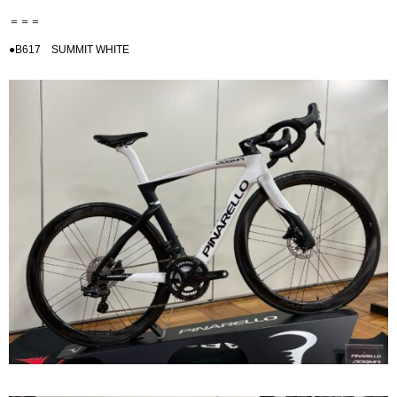
＝＝＝
●B617 SUMMIT WHITE