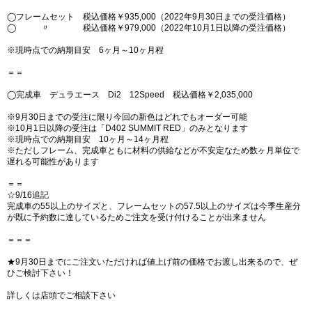
◯フレームセット 税込価格￥935,000（2022年9月30日までの受注価格）
◯ 〃 税込価格￥979,000（2022年10月1日以降の受注価格）
※現時点での納期目安 6ヶ月～10ヶ月程
＝＝
◯完成車 デュラエース Di2 12Speed 税込価格￥2,035,000
※9月30日までの受注に限り今回の新色はどれでもオーダー可能
※10月1日以降の受注は「D402 SUMMIT RED」のみとなります
※現時点での納期目安 10ヶ月～14ヶ月程
※ただしフレーム、完成車ともに材料の供給などが不安定なため数ヶ月単位で
遅れる可能性があります
＝＝
☆9/16追記
完成車の55以上のサイズと、フレームセットの57.5以上のサイズは今季生産分
が既に予約数に達しているためご注文を受け付けることが出来ません
＝＝＝
★9月30日までにご注文いただければ値上げ前の価格でお渡し出来るので、ぜ
ひご検討下さい！
詳しくは店頭でご相談下さい