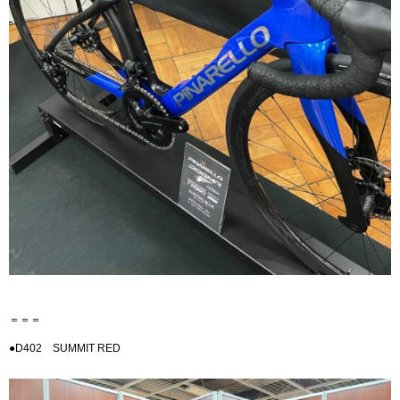
＝＝＝
●D402 SUMMIT RED