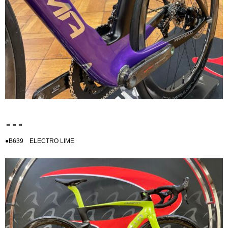
＝＝＝
●B639 ELECTRO LIME