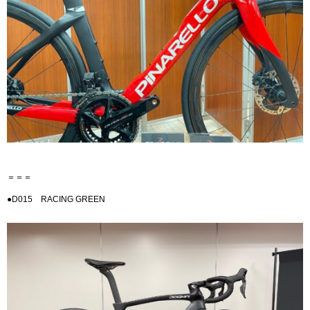
＝＝＝
●D015 RACING GREEN