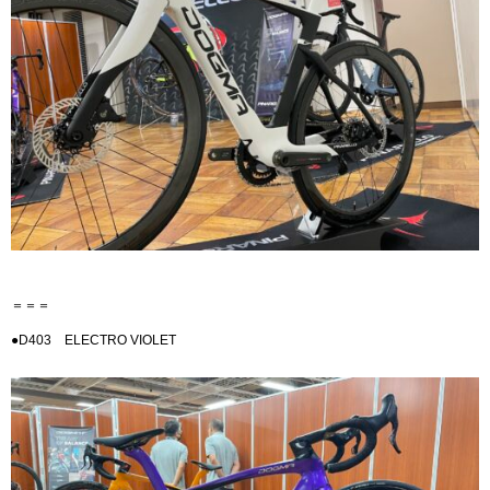
＝＝＝
●D403 ELECTRO VIOLET