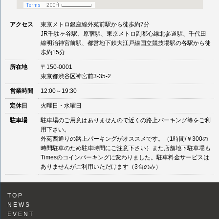
アクセス
東京メトロ銀座線外苑前駅から徒歩約7分
JR千駄ヶ谷駅、原宿駅、東京メトロ副都心線北参道駅、千代田
線明治神宮前駅、都営地下鉄大江戸線国立競技場駅の各駅から徒
歩約15分
所在地
〒150-0001
東京都渋谷区神宮前3-35-2
営業時間
12:00～19:30
定休日
火曜日・水曜日
駐車場
駐車場のご用意はありませんので近くの路上パーキング等をご利
用下さい。
外苑西通りの路上パーキングがオススメです。（1時間/￥300の
時間駐車のため駐車時間にご注意下さい）また店舗地下駐車場も
Timesのコインパーキングに変わりました。駐車料金サービスは
ありませんがご利用いただけます（3台のみ）
TOP
NEWS
EVENT