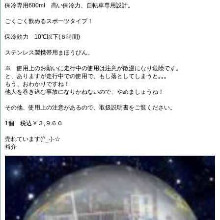
保冷専用600ml 高い保冷力、自転車専用設計。
ごくごく飲めるスポーツタイプ！
保冷効力 10℃以下(６時間)
ステンレス製携帯用まほうびん。
※ 使用上のお願いに走行中の使用は注意が散漫になり危険です。
と、ありますが走行中での使用で、もし落としてしまうと｡｡｡
もう、おわかりですね！
他人を巻き込む事故になりかねないので、やめましょうね！
その他、使用上の注意があるので、取扱説明書をご覧ください。
1個 税込￥３,９６０
売れています(^_-)-☆
裕介