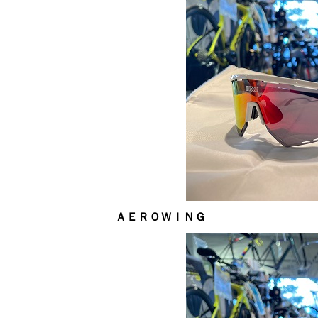
ＡＥＲＯＷＩＮＧ