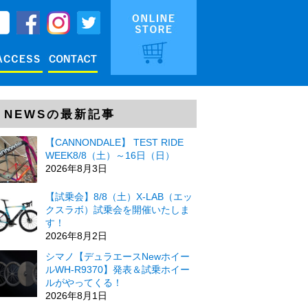
NEWSの最新記事
【CANNONDALE】 TEST RIDE
WEEK8/8（土）～16日（日）
2026年8月3日
【試乗会】8/8（土）X-LAB（エッ
クスラボ）試乗会を開催いたしま
す！
2026年8月2日
シマノ【デュラエースNewホイー
ルWH-R9370】発表＆試乗ホイー
ルがやってくる！
2026年8月1日