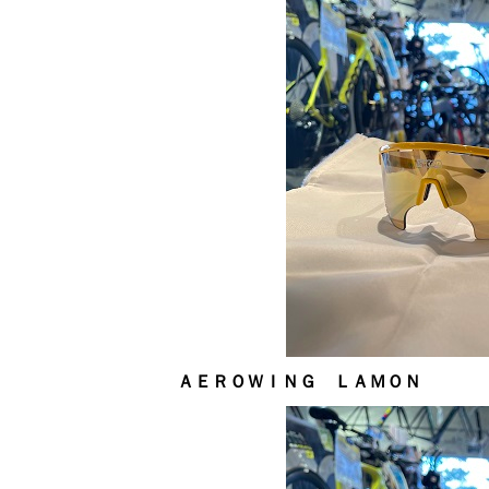
ＡＥＲＯＷＩＮＧ ＬＡＭＯＮ