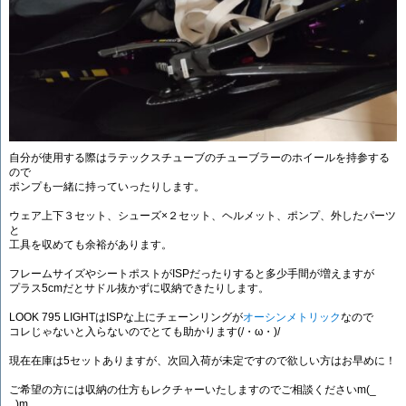
自分が使用する際はラテックスチューブのチューブラーのホイールを持参する
ので
ポンプも一緒に持っていったりします。
ウェア上下３セット、シューズ×２セット、ヘルメット、ポンプ、外したパーツ
と
工具を収めても余裕があります。
フレームサイズやシートポストがISPだったりすると多少手間が増えますが
プラス5cmだとサドル抜かずに収納できたりします。
LOOK 795 LIGHTはISPな上にチェーンリングが
オーシンメトリック
なので
コレじゃないと入らないのでとても助かります(/・ω・)/
現在在庫は5セットありますが、次回入荷が未定ですので欲しい方はお早めに！
ご希望の方には収納の仕方もレクチャーいたしますのでご相談くださいm(_
_)m