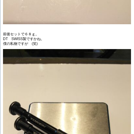
前後セットで６８ｇ。
DT SWISS製ですかね。
僕の私物ですが (笑)