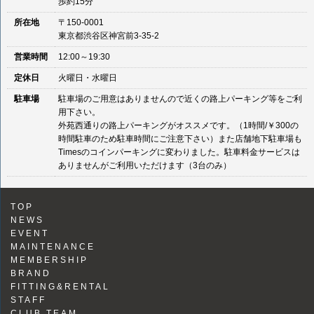
歩約15分
所在地
〒150-0001
東京都渋谷区神宮前3-35-2
営業時間
12:00～19:30
定休日
火曜日・水曜日
駐車場
駐車場のご用意はありませんので近くの路上パーキング等をご利
用下さい。
外苑西通りの路上パーキングがオススメです。（1時間/￥300の
時間駐車のため駐車時間にご注意下さい）また店舗地下駐車場も
Timesのコインパーキングに変わりました。駐車料金サービスは
ありませんがご利用いただけます（3台のみ）
TOP
NEWS
EVENT
MAINTENANCE
MEMBERSHIP
BRAND
FITTING&RENTAL
STAFF
CLUB TEAM