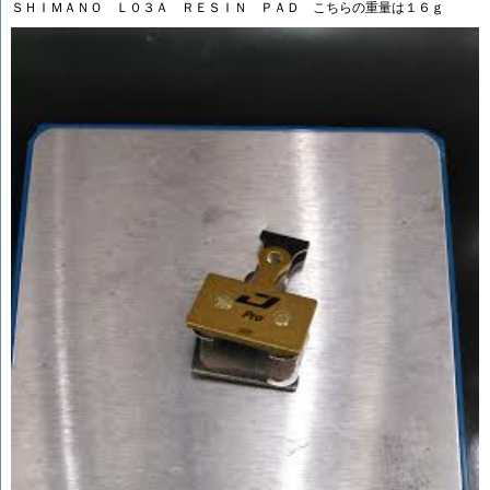
ＳＨＩＭＡＮＯ Ｌ０３Ａ ＲＥＳＩＮ ＰＡＤ こちらの重量は１６ｇ