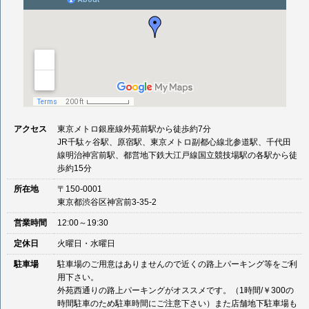
アクセス
東京メトロ銀座線外苑前駅から徒歩約7分
JR千駄ヶ谷駅、原宿駅、東京メトロ副都心線北参道駅、千代田
線明治神宮前駅、都営地下鉄大江戸線国立競技場駅の各駅から徒
歩約15分
所在地
〒150-0001
東京都渋谷区神宮前3-35-2
営業時間
12:00～19:30
定休日
火曜日・水曜日
駐車場
駐車場のご用意はありませんので近くの路上パーキング等をご利
用下さい。
外苑西通りの路上パーキングがオススメです。（1時間/￥300の
時間駐車のため駐車時間にご注意下さい）また店舗地下駐車場も