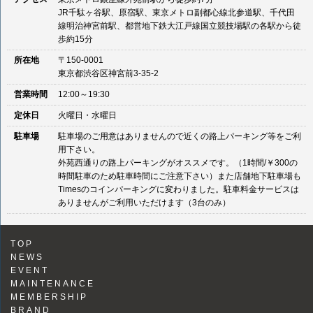
JR千駄ヶ谷駅、原宿駅、東京メトロ副都心線北参道駅、千代田
線明治神宮前駅、都営地下鉄大江戸線国立競技場駅の各駅から徒
歩約15分
所在地
〒150-0001
東京都渋谷区神宮前3-35-2
営業時間
12:00～19:30
定休日
火曜日・水曜日
駐車場
駐車場のご用意はありませんので近くの路上パーキング等をご利
用下さい。
外苑西通りの路上パーキングがオススメです。（1時間/￥300の
時間駐車のため駐車時間にご注意下さい）また店舗地下駐車場も
Timesのコインパーキングに変わりました。駐車料金サービスは
ありませんがご利用いただけます（3台のみ）
TOP
NEWS
EVENT
MAINTENANCE
MEMBERSHIP
BRAND