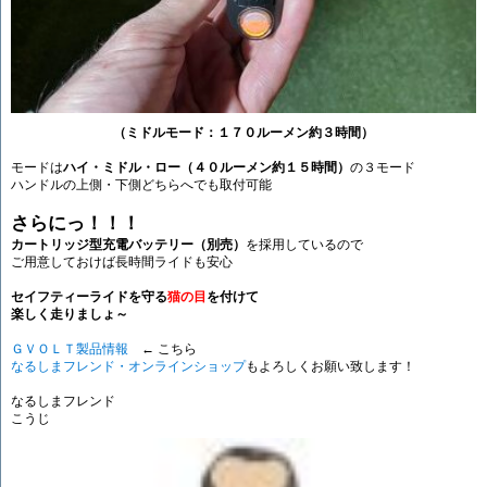
（ミドルモード：１７０ルーメン約３時間）
モードは
ハイ・ミドル・ロー（４０ルーメン約１５時間）
の３モード
ハンドルの上側・下側どちらへでも取付可能
さらにっ！！！
カートリッジ型充電バッテリー（別売）
を採用しているので
ご用意しておけば長時間ライドも安心
セイフティーライドを守る
猫の目
を付けて
楽しく走りましょ～
ＧＶＯＬＴ製品情報
← こちら
なるしまフレンド・オンラインショップ
もよろしくお願い致します！
なるしまフレンド
こうじ