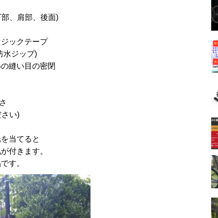
部、肩部、後面)
マジックテープ
防水ジップ)
めの縫い目の密閉
さ
さい)
光を当てると
気が付きます。
品です。