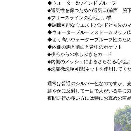
◆ウォーター&ウインドプルーフ
◆通気性を保つための通気口(前面、腕下
◆フリースラインの心地よい襟
◆調節可能なウエストバンドと袖先の
◆ウォータープルーフストームジップ(
◆より高いウォータープルーフ性のた
◆内側の胸と前面と背中のポケット
◆後ろからの水しぶきをガード
◆内側のメッシュによるさらなる心地よ
◆洗濯機洗浄可能(ネットを使用してくだ
通常は普通のシルバー色なのですが、
鮮やかに反射して一目で人がいる事に
夜間走行の多い方には特にお薦めの商