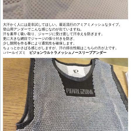
大汗かく人には是非試してほしい。最近流行のアミアミメッシュなタイプ。
登山用アンダーでこんな感じなのが出ていますね。
汗を素早く吸い取り、ジャージに受け渡して汗冷えを防ぎます。
更に大きな網目でジャージの張り付きを防ぎ、
少し隙間を作る事により通気性を確保します。
ちょっとかさばる感じがしますが、汗の排出性能はこちらの方が上です。
↓パールイズミ
ビジョンウルトラメッシュノースリーブアンダー