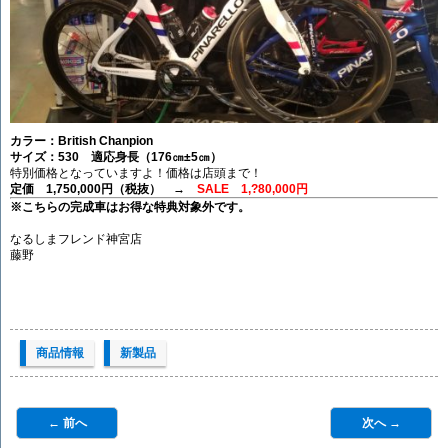
カラー：British Chanpion
サイズ：530 適応身長（176㎝±5㎝）
特別価格となっていますよ！価格は店頭まで！
定価 1,750,000円（税抜） →
SALE 1,?80,000円
※こちらの完成車はお得な特典対象外です。
なるしまフレンド神宮店
藤野
商品情報
新製品
← 前へ
次へ →