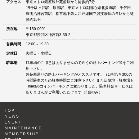
アクセス
東京メトロ銀座線外苑前駅から徒歩約7分
JR千駄ヶ谷駅、原宿駅、東京メトロ副都心線北参道駅、千代田
線明治神宮前駅、都営地下鉄大江戸線国立競技場駅の各駅から徒
歩約15分
所在地
〒150-0001
東京都渋谷区神宮前3-35-2
営業時間
12:00～19:30
定休日
火曜日・水曜日
駐車場
駐車場のご用意はありませんので近くの路上パーキング等をご利
用下さい。
外苑西通りの路上パーキングがオススメです。（1時間/￥300の
時間駐車のため駐車時間にご注意下さい）また店舗地下駐車場も
Timesのコインパーキングに変わりました。駐車料金サービスは
ありませんがご利用いただけます（3台のみ）
TOP
NEWS
EVENT
MAINTENANCE
MEMBERSHIP