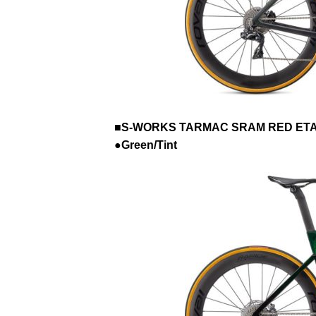
■S-WORKS TARMAC SRAM RED E
●Green/Tint