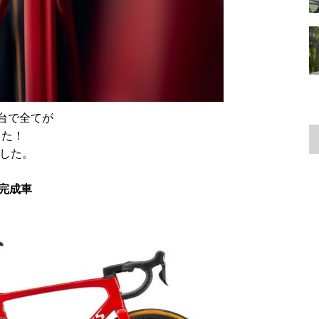
台で全てが
した！
ました。
。
Di2完成車