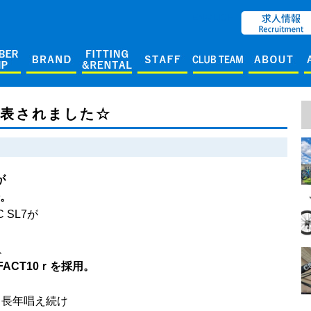
ENGLISH
が発表されました☆
が
場。
 SL7が
、
がFACT10ｒを採用。
と長年唱え続け