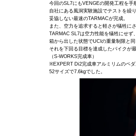
今回のSL7にもVENGEの開発工程を手
自社にある風洞実験施設でテストを繰
妥協しない最速のTARMACが完成。
また、空力を追求すると軽さが犠牲に
TARMAC SL7は空力性能を犠牲にせず
箱から出した状態でUCIの重量制限と同
それを下回る目標を達成したバイクが最
（S-WORKS完成車）
※EXPERT Di2完成車アルミリムのペ
52サイズで7.6kgでした。