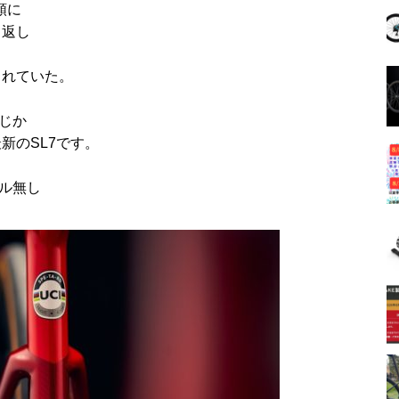
順に
り返し
されていた。
、
じか
新のSL7です。
ダル無し