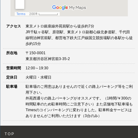
アクセス
東京メトロ銀座線外苑前駅から徒歩約7分
JR千駄ヶ谷駅、原宿駅、東京メトロ副都心線北参道駅、千代田
線明治神宮前駅、都営地下鉄大江戸線国立競技場駅の各駅から徒
歩約15分
所在地
〒150-0001
東京都渋谷区神宮前3-35-2
営業時間
12:00～19:30
定休日
火曜日・水曜日
駐車場
駐車場のご用意はありませんので近くの路上パーキング等をご利
用下さい。
外苑西通りの路上パーキングがオススメです。（1時間/￥300の
時間駐車のため駐車時間にご注意下さい）また店舗地下駐車場も
Timesのコインパーキングに変わりました。駐車料金サービスは
ありませんがご利用いただけます（3台のみ）
TOP