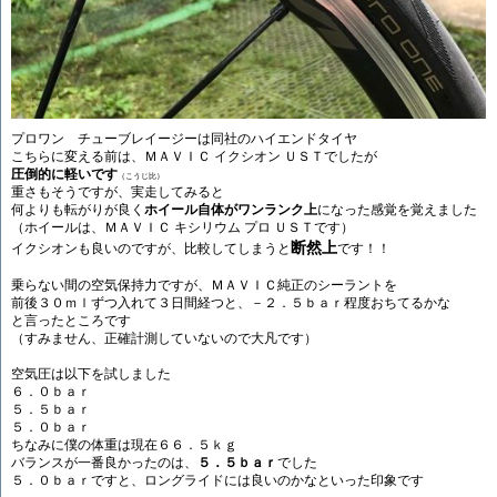
プロワン チューブレイージーは同社のハイエンドタイヤ
こちらに変える前は、ＭＡＶＩＣ イクシオン ＵＳＴでしたが
圧倒的に軽いです
（こうじ比）
重さもそうですが、実走してみると
何よりも転がりが良く
ホイール自体がワンランク上
になった感覚を覚えました
（ホイールは、ＭＡＶＩＣ キシリウム プロ ＵＳＴです）
断然上
イクシオンも良いのですが、比較してしまうと
です！！
乗らない間の空気保持力ですが、ＭＡＶＩＣ純正のシーラントを
前後３０ｍｌずつ入れて３日間経つと、－２．５ｂａｒ程度おちてるかな
と言ったところです
（すみません、正確計測していないので大凡です）
空気圧は以下を試しました
６．０ｂａｒ
５．５ｂａｒ
５．０ｂａｒ
ちなみに僕の体重は現在６６．５ｋｇ
バランスが一番良かったのは、
５．５ｂａｒ
でした
５．０ｂａｒですと、ロングライドには良いのかなといった印象です