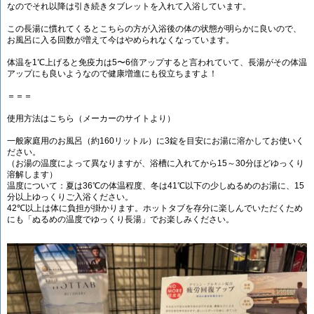
なのでそれ以降は引き続きタブレットを入れて入浴しています。
この長湯に慣れてくるとこちらの方が入浴後の体の状態が明らかに良いので、
お風呂に入る回数が増えて今はやめられなくなっています。
体温を1℃上げると免疫力は5〜6倍アップすると言われていて、長湯がその体温
アップにも良いようなので健康増進にも役立ちますよ！
＝＝＝
使用方法はこちら（メーカーのサイトより）
一般家庭用のお風呂（約160リットル）に3錠を目安にお湯に溶かしてお使いく
ださい。
（お湯の温度によって異なりますが、浴槽に入れてから15～30分ほどゆっくり
溶解します）
温度について：夏は36℃の体温程度、冬は41℃以下の少しぬるめのお湯に、15
分以上ゆっくりご入浴ください。
42℃以上は体に負担が掛かります。ホットタブを存分に楽しんでいただくため
にも「ぬるめの温度でゆっくり長湯」でお楽しみください。