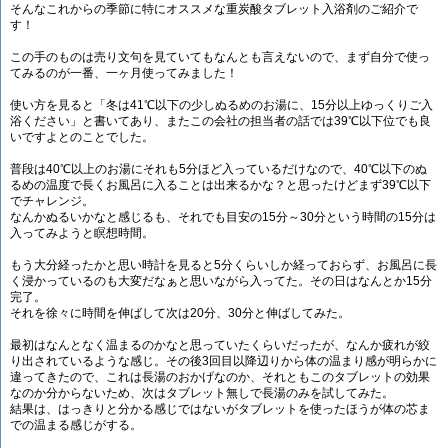
そんなこれからの季節に特にオススメな重炭酸タブレット入浴剤のご紹介で
す！
この手のものは売り文句を見ていてもなんとも言えないので、まず自分で使っ
てみるのが一番、一ヶ月使ってみました！
使い方を見ると「冬は41℃以下の少しぬるめのお湯に、15分以上ゆっくりご入
浴ください」と書いてあり、またこの会社の担当者の話では39℃以下位でも良
いですよとのことでした。
普段は40℃以上のお湯にそれも5分ほど入っているだけなので、40℃以下のぬ
るめの温度で長くお風呂に入ることは出来るかな？と思ったけどまず39℃以下
でチャレンジ。
なんかぬるいかなと感じるも、それでも目安の15分～30分という時間の15分は
入ってみようと瞑想時間。
もう大分経ったかと思い時計を見ると5分くらいしか経っておらず、お風呂に長
く浸かっているのも大変だなぁと思いながら入ってた。その日はなんとか15分
完了。
それを徐々に時間を伸ばして次は20分、30分と伸ばしてみた。
最初はなんとなく温まるのかなと思っていたくらいだったが、なんか疲れが絞
り出されているような感じ。その後3回目以降辺りから体の温まり感が明らかに
違ってきたので、これは長湯のおかげなのか、それともこのタブレットの効果
なのか分からないため、次はタブレット無しで長湯のみを試してみた。
結果は、はっきりと分かる感じではないがタブレットを使ったほうが体の芯ま
での温まる感じがする。