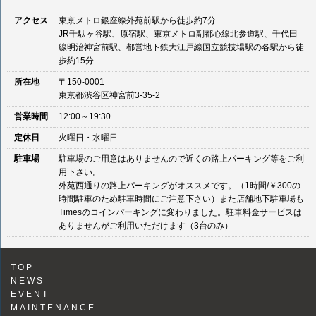
アクセス
東京メトロ銀座線外苑前駅から徒歩約7分
JR千駄ヶ谷駅、原宿駅、東京メトロ副都心線北参道駅、千代田
線明治神宮前駅、都営地下鉄大江戸線国立競技場駅の各駅から徒
歩約15分
所在地
〒150-0001
東京都渋谷区神宮前3-35-2
営業時間
12:00～19:30
定休日
火曜日・水曜日
駐車場
駐車場のご用意はありませんので近くの路上パーキング等をご利
用下さい。
外苑西通りの路上パーキングがオススメです。（1時間/￥300の
時間駐車のため駐車時間にご注意下さい）また店舗地下駐車場も
Timesのコインパーキングに変わりました。駐車料金サービスは
ありませんがご利用いただけます（3台のみ）
TOP
NEWS
EVENT
MAINTENANCE