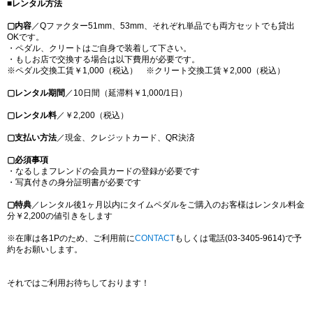
■レンタル方法
▢内容
／Qファクター51mm、53mm、それぞれ単品でも両方セットでも貸出
OKです。
・ペダル、クリートはご自身で装着して下さい。
・もしお店で交換する場合は以下費用が必要です。
※ペダル交換工賃￥1,000（税込） ※クリート交換工賃￥2,000（税込）
▢レンタル期間
／10日間（延滞料￥1,000/1日）
▢レンタル料
／￥2,200（税込）
▢支払い方法
／現金、クレジットカード、QR決済
▢必須事項
・なるしまフレンドの会員カードの登録が必要です
・写真付きの身分証明書が必要です
▢特典
／レンタル後1ヶ月以内にタイムペダルをご購入のお客様はレンタル料金
分￥2,200の値引きをします
※在庫は各1Pのため、ご利用前に
CONTACT
もしくは電話(03-3405-9614)で予
約をお願いします。
それではご利用お待ちしております！