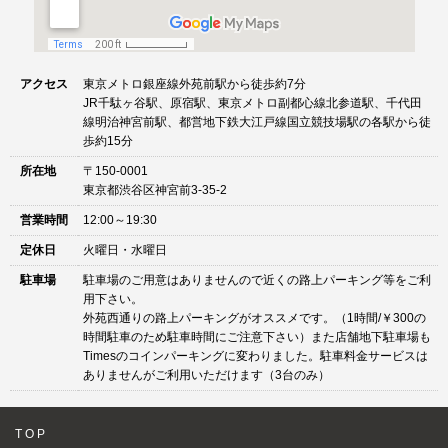
アクセス
東京メトロ銀座線外苑前駅から徒歩約7分
JR千駄ヶ谷駅、原宿駅、東京メトロ副都心線北参道駅、千代田
線明治神宮前駅、都営地下鉄大江戸線国立競技場駅の各駅から徒
歩約15分
所在地
〒150-0001
東京都渋谷区神宮前3-35-2
営業時間
12:00～19:30
定休日
火曜日・水曜日
駐車場
駐車場のご用意はありませんので近くの路上パーキング等をご利
用下さい。
外苑西通りの路上パーキングがオススメです。（1時間/￥300の
時間駐車のため駐車時間にご注意下さい）また店舗地下駐車場も
Timesのコインパーキングに変わりました。駐車料金サービスは
ありませんがご利用いただけます（3台のみ）
TOP