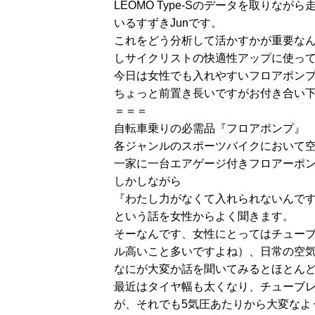
LEOMO Type-Sのデータを取り
いるすずきJunです。
これをどう分析して活かすかが重要な
しサイクリストの快適性アップに使っ
今日は女性でも入れやすいフロアポン
ちょっと前置き長いですがお付き合い
＝＝＝
自転車乗りの必需品『フロアポンプ』
各ジャンルのスポーツバイクにおいて
一家に一台エアゲージ付きフロアーポ
しかしながら
『わたし力がなくて入れられないんで
という話を女性からよく聞きます。
そーなんです、女性にとってはチュー
ル高いこと多いですよね）、日常の空
なにが大変か話を聞いてみるとほとん
最近はタイヤ幅も太くなり、チューブ
が、それでも5気圧あたりから大変なよ