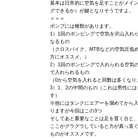
基本は日常的に空気を足すことがメイ
グできるか）が鍵となりそうですよ。
＝＝＝
ポンプには種類があります。
1）1回のポンピングで空気を沢山入れ
なるもの
（クロスバイク、MTBなどの空気圧低
方にオススメ。）
2）1回のポンピングで入れられる空気
で入れられるもの
（0から空気を入れると回数は多くなり
3）1、2の中間のもの（これは男性に
す）
※他にはタンクにエアーを溜めてから
りますが今回はこの3つ
そしてあと重要なことは足を置く台と
ここがグラグラしていると力が真っ直
ものがオススメです。