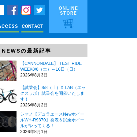
NEWSの最新記事
【CANNONDALE】 TEST RIDE
WEEK8/8（土）～16日（日）
2026年8月3日
【試乗会】8/8（土）X-LAB（エッ
クスラボ）試乗会を開催いたしま
す！
2026年8月2日
シマノ【デュラエースNewホイー
ルWH-R9370】発表＆試乗ホイー
ルがやってくる！
2026年8月1日