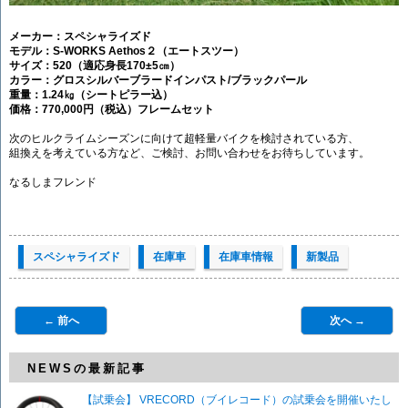
メーカー：スペシャライズド
モデル：S-WORKS Aethos２（エートスツー）
サイズ：520（適応身長170±5㎝）
カラー：グロスシルバーブラードインパスト/ブラックパール
重量：1.24㎏（シートピラー込）
価格：770,000円（税込）フレームセット
次のヒルクライムシーズンに向けて超軽量バイクを検討されている方、
組換えを考えている方など、ご検討、お問い合わせをお待ちしています。
なるしまフレンド
スペシャライズド
在庫車
在庫車情報
新製品
← 前へ
次へ →
NEWSの最新記事
【試乗会】 VRECORD（ブイレコード）の試乗会を開催いたし