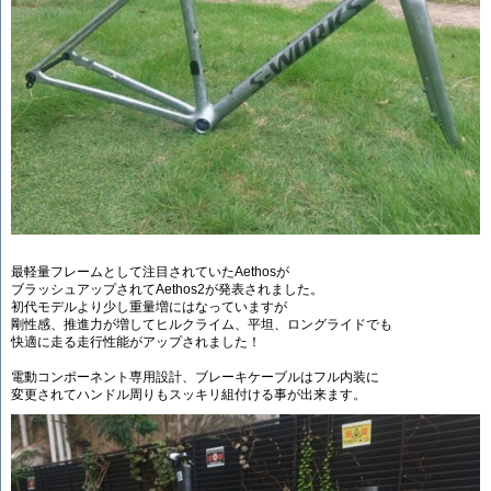
最軽量フレームとして注目されていたAethosが
ブラッシュアップされてAethos2が発表されました。
初代モデルより少し重量増にはなっていますが
剛性感、推進力が増してヒルクライム、平坦、ロングライドでも
快適に走る走行性能がアップされました！
電動コンポーネント専用設計、ブレーキケーブルはフル内装に
変更されてハンドル周りもスッキリ組付ける事が出来ます。