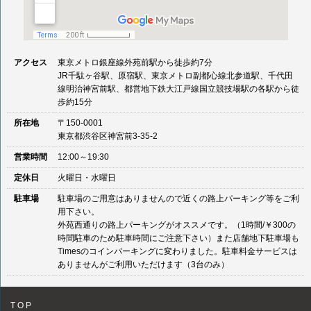
アクセス
東京メトロ銀座線外苑前駅から徒歩約7分
JR千駄ヶ谷駅、原宿駅、東京メトロ副都心線北参道駅、千代田
線明治神宮前駅、都営地下鉄大江戸線国立競技場駅の各駅から徒
歩約15分
所在地
〒150-0001
東京都渋谷区神宮前3-35-2
営業時間
12:00～19:30
定休日
火曜日・水曜日
駐車場
駐車場のご用意はありませんので近くの路上パーキング等をご利
用下さい。
外苑西通りの路上パーキングがオススメです。（1時間/￥300の
時間駐車のため駐車時間にご注意下さい）また店舗地下駐車場も
Timesのコインパーキングに変わりました。駐車料金サービスは
ありませんがご利用いただけます（3台のみ）
TOP