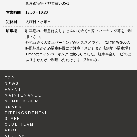
東京都渋谷区神宮前3-35-2
営業時間
12:00～19:30
定休日
火曜日・水曜日
駐車場
駐車場のご用意はありませんので近くの路上パーキング等をご利
用下さい。
外苑西通りの路上パーキングがオススメです。（1時間/￥300の
時間駐車のため駐車時間にご注意下さい）また店舗地下駐車場も
Timesのコインパーキングに変わりました。駐車料金サービスは
ありませんがご利用いただけます（3台のみ）
TOP
NEWS
EVENT
MAINTENANCE
MEMBERSHIP
BRAND
FITTING&RENTAL
STAFF
CLUB TEAM
ABOUT
ACCESS