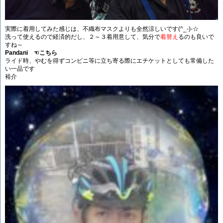
実際に着用してみた感じは、不織布マスクよりも全然涼しいです(^_-)-☆
洗って使えるので経済的だし、２～３着用意して、気分で
着替え
るのも良いで
すね～
Pandani ☜こちら
ライド時、やむを得ずコンビニ等に立ち寄る際にエチケットとしても常備した
い一品です
裕介