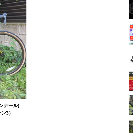
ンデール)
ーン3）
）