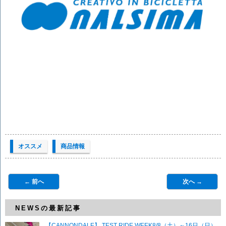
オススメ
商品情報
← 前へ
次へ →
NEWSの最新記事
【CANNONDALE】 TEST RIDE WEEK8/8（土）～16日（日）