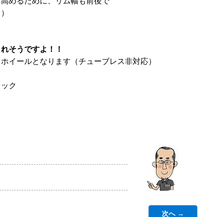
を高めるために、リム幅も前後で
！）
られそうですよ！！
ドホイールとなります（チューブレス非対応）
リック
次へ →