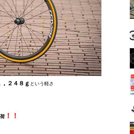
１，２４８ｇ
という軽さ
！！
荷