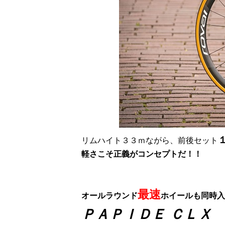
リムハイト３３ｍながら、前後セット
軽さこそ正義がコンセプトだ！！
最速
オールラウンド
ホイールも同時入
ＰＡＰＩＤＥ ＣＬＸ