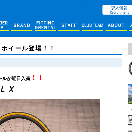
ENGLISH
Ｗホイール登場！！
！！
ールが近日入荷
ＬＸ