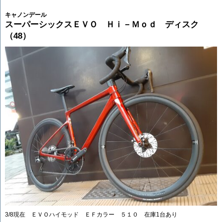
キャノンデール
スーパーシックスＥＶＯ Ｈｉ－Ｍｏｄ ディスク
（48）
3/8現在 ＥＶＯハイモッド ＥＦカラー ５１０ 在庫1台あり