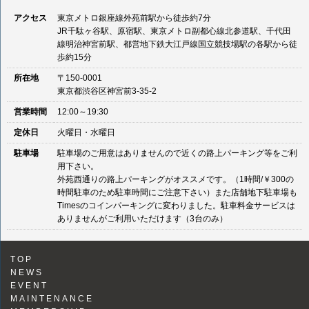
アクセス
東京メトロ銀座線外苑前駅から徒歩約7分
JR千駄ヶ谷駅、原宿駅、東京メトロ副都心線北参道駅、千代田
線明治神宮前駅、都営地下鉄大江戸線国立競技場駅の各駅から徒
歩約15分
所在地
〒150-0001
東京都渋谷区神宮前3-35-2
営業時間
12:00～19:30
定休日
火曜日・水曜日
駐車場
駐車場のご用意はありませんので近くの路上パーキング等をご利
用下さい。
外苑西通りの路上パーキングがオススメです。（1時間/￥300の
時間駐車のため駐車時間にご注意下さい）また店舗地下駐車場も
Timesのコインパーキングに変わりました。駐車料金サービスは
ありませんがご利用いただけます（3台のみ）
TOP
NEWS
EVENT
MAINTENANCE