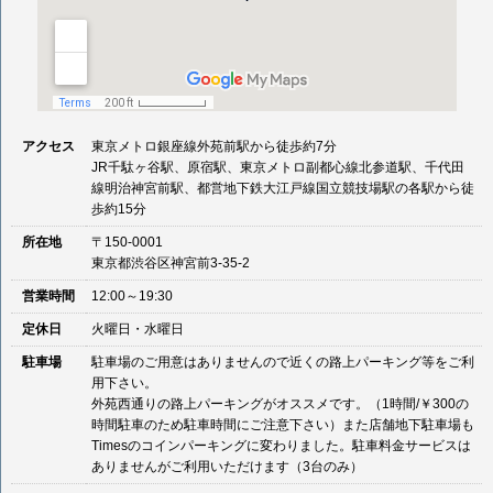
アクセス
東京メトロ銀座線外苑前駅から徒歩約7分
JR千駄ヶ谷駅、原宿駅、東京メトロ副都心線北参道駅、千代田
線明治神宮前駅、都営地下鉄大江戸線国立競技場駅の各駅から徒
歩約15分
所在地
〒150-0001
東京都渋谷区神宮前3-35-2
営業時間
12:00～19:30
定休日
火曜日・水曜日
駐車場
駐車場のご用意はありませんので近くの路上パーキング等をご利
用下さい。
外苑西通りの路上パーキングがオススメです。（1時間/￥300の
時間駐車のため駐車時間にご注意下さい）また店舗地下駐車場も
Timesのコインパーキングに変わりました。駐車料金サービスは
ありませんがご利用いただけます（3台のみ）