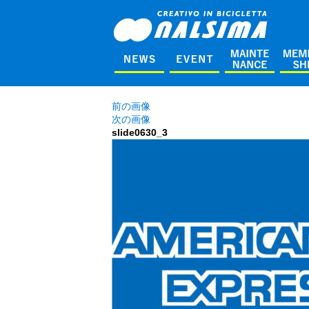
前の画像
次の画像
slide0630_3