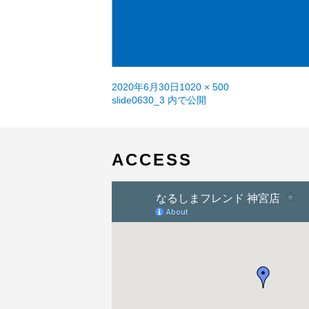
投
フ
2020年6月30日
1020 × 500
稿
投
ル
slide0630_3
内で公開
日:
稿
サ
ナ
イ
ビ
ズ
ゲ
ACCESS
ー
シ
ョ
ン