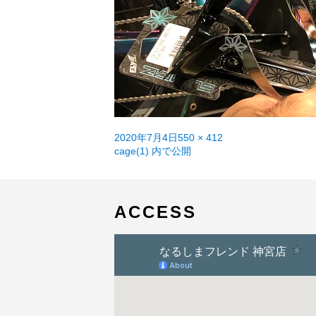
投
フ
2020年7月4日
550 × 412
稿
投
ル
cage(1)
内で公開
日:
稿
サ
ナ
イ
ビ
ズ
ゲ
ACCESS
ー
シ
ョ
ン