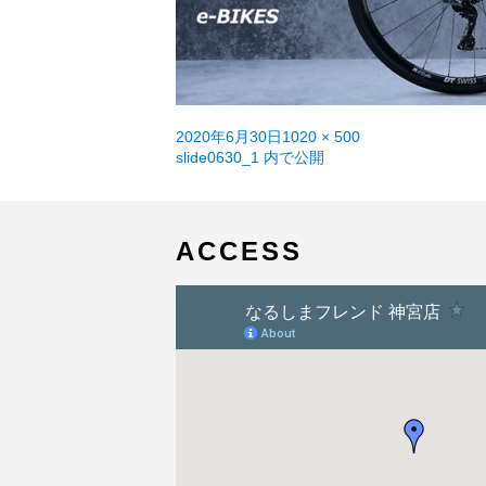
投
フ
2020年6月30日
1020 × 500
稿
投
ル
slide0630_1
内で公開
日:
稿
サ
ナ
イ
ビ
ズ
ゲ
ACCESS
ー
シ
ョ
ン