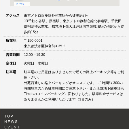
アクセス
東京メトロ銀座線外苑前駅から徒歩約7分
JR千駄ヶ谷駅、原宿駅、東京メトロ副都心線北参道駅、千代田
線明治神宮前駅、都営地下鉄大江戸線国立競技場駅の各駅から徒
歩約15分
所在地
〒150-0001
東京都渋谷区神宮前3-35-2
営業時間
12:00～19:30
定休日
火曜日・水曜日
駐車場
駐車場のご用意はありませんので近くの路上パーキング等をご利
用下さい。
外苑西通りの路上パーキングがオススメです。（1時間/￥300の
時間駐車のため駐車時間にご注意下さい）また店舗地下駐車場も
Timesのコインパーキングに変わりました。駐車料金サービスは
ありませんがご利用いただけます（3台のみ）
TOP
NEWS
EVENT