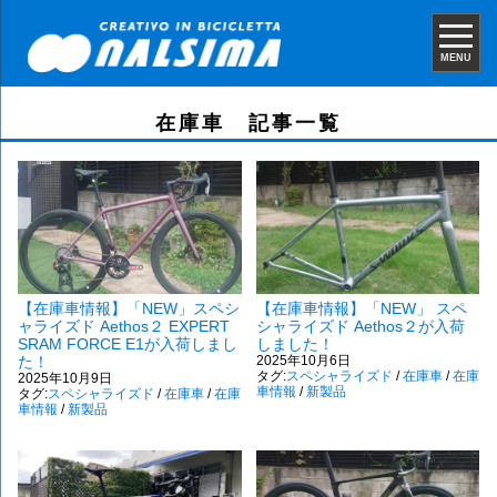
MENU
在庫車 記事一覧
【在庫車情報】「NEW」スペシ
【在庫車情報】「NEW」 スペ
ャライズド Aethos２ EXPERT
シャライズド Aethos２が入荷
SRAM FORCE E1が入荷しまし
しました！
た！
2025年10月6日
タグ:
スペシャライズド
/
在庫車
/
在庫
2025年10月9日
車情報
/
新製品
タグ:
スペシャライズド
/
在庫車
/
在庫
車情報
/
新製品