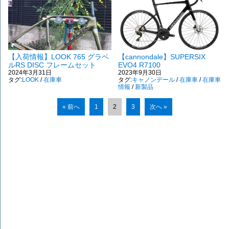
【入荷情報】LOOK 765 グラベ
【cannondale】SUPERSIX
ルRS DISC フレームセット
EVO4 R7100
2024年3月31日
2023年9月30日
タグ:
LOOK
/
在庫車
タグ:
キャノンデール
/
在庫車
/
在庫車
情報
/
新製品
« 前へ
1
2
3
次へ »