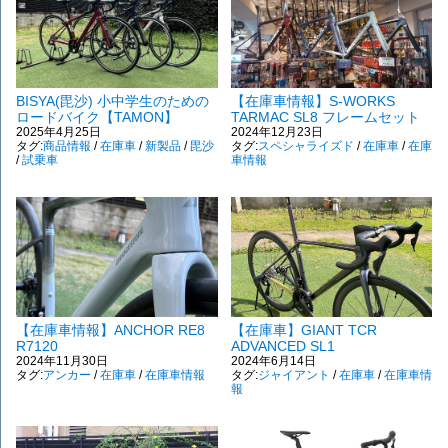
BISYA(毘沙) 小中学生のための
【在庫車情報】S-WORKS
ロードバイク【TAMON】
TARMAC SL8 フレームセット
2025年4月25日
2024年12月23日
タグ:
商品情報
/
在庫車
/
新製品
/
毘沙
タグ:
スペシャライズド
/
在庫車
/
在庫
/
試乗車
車情報
【在庫車情報】ANCHOR RE8
【在庫車】GIANT TCR
R7120
ADVANCED SL1
2024年11月30日
2024年6月14日
タグ:
アンカー
/
在庫車
/
在庫車情報
タグ:
ジャイアント
/
在庫車
/
在庫車情
報