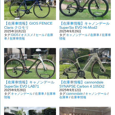
【在庫車情報】GIOS FENICE
【在庫車情報】キャノンデール
Claris クロモリ
SuperSix EVO Hi-Mod2
2025年10月2日
2025年9月29日
タグ:
GIOS
/
オススメ
/
セール
/
在庫
タグ:
キャノンデール
/
在庫車
/
在庫車
車
/
在庫車情報
情報
【在庫車情報】キャノンデール
【在庫車情報】cannondale
SuperSix EVO LAB71
SYNAPSE Carbon 4 105Di2
2025年9月28日
2025年9月12日
タグ:
キャノンデール
/
在庫車
/
在庫車
タグ:
cannondale
/
キャノンデール
/
情報
在庫車
/
在庫車情報